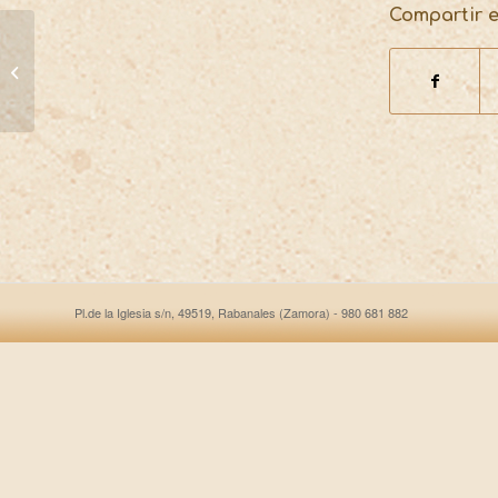
Compartir 
APROBACIÓN INICIAL
MODIFICACIÓN DE CRÉDITOS Nº
02/2017
Pl.de la Iglesia s/n, 49519, Rabanales (Zamora) - 980 681 882