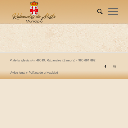
Pl.de la Iglesia s/n, 49519, Rabanales (Zamora) - 980 681 882
Aviso legal y Política de privacidad