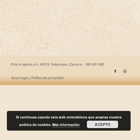
Pl.de la Iglesia s/n, 49519, Rabanales (Zamora) - 980 681 882
Aviso legal y Política de privacidad
Si continuas usando esta web entendemos que aceptas nuestra
ACEPTO
politica de cookies.
Más información