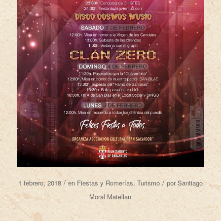
/
/
1 febrero, 2018
en
Fiestas y Romerías
,
Turismo
por
Santiago
Moral Matellan