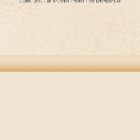
/
/
6 junio, 2018
en
Anuncios Previos
por
aytorabanales