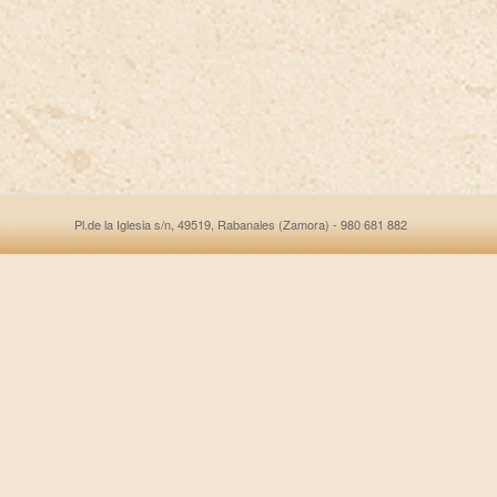
Pl.de la Iglesia s/n, 49519, Rabanales (Zamora) - 980 681 882