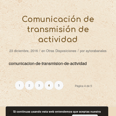
Comunicación de
transmisión de
actividad
/
/
23 diciembre, 2016
en
Otras Disposiciones
por
aytorabanales
comunicacion-de-transmision-de-actividad
1
2
3
5
4
Página 4 de 5
Si continuas usando esta web entendemos que aceptas nuestra
Pl.de la Iglesia s/n, 49519, Rabanales (Zamora) - 980 681 882