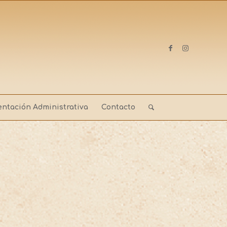
ntación Administrativa
Contacto