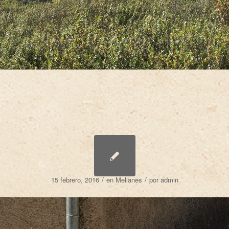
/
/
15 febrero, 2016
en
Mellanes
por
admin