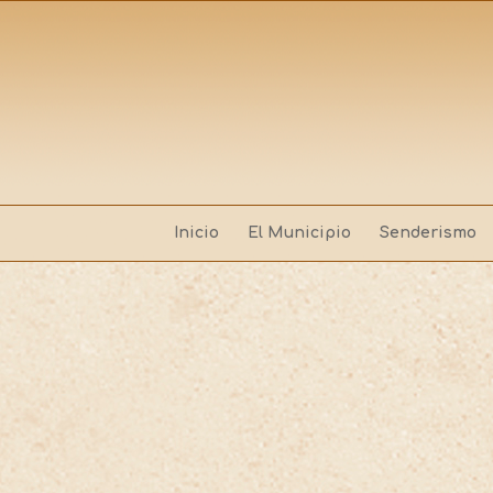
Inicio
El Municipio
Senderismo