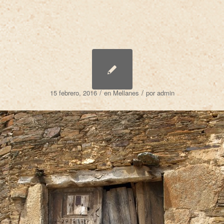
/
/
15 febrero, 2016
en
Mellanes
por
admin