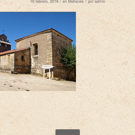
/
/
16 febrero, 2016
en
Mellanes
por
admin