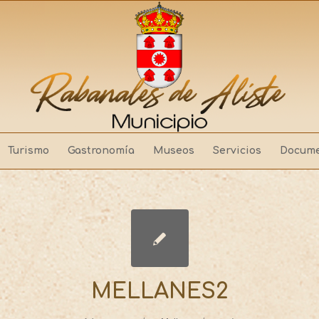
Turismo
Gastronomía
Museos
Servicios
Docume
MELLANES2